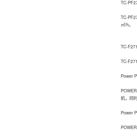
TC-PF2
TC-P
㎡/h。
TC-F27
TC-F
Power P
POWE
机，同
Power P
POWE