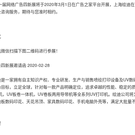
第一届网络广告四新展将于2020年3月1日在广告之家平台开展，上海绘迪
及咨询服务，期待与您准时相约。
式
机微信扫描下图二维码进行参展！
新展邀请函 2020-02-28
迪是一家拥有自主知识产权、专业研发、生产与销售喷绘打印设备及UV数
为目标，立足全球，针对每一款产品明确定位，追求卓越的性能、稳定的质
材机，UV板卷一体机，UV卷板两用导带机等全系列UV打印机。绘迪公司
地板数码印花、天花吊顶、家具数码印花、手机电脑外壳等，满足大批量
型