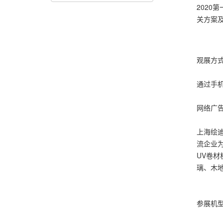
2020
关方案
观展方
通过手
网络广告四
上海绘
流企业
UV卷
璃、木
参展机