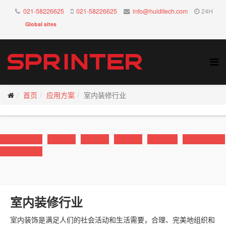
021-58226625
021-58226625
info@huiditech.com
24H
Global sites
首页
应用方案
室内装修行业
广告标识行业
瓷砖行业
家具行业
玻璃行业
家电面板
皮革皮具行业
室内装修行业
室内装修行业
室内装饰是满足人们的社会活动和生活需要，合理、完美地组织和