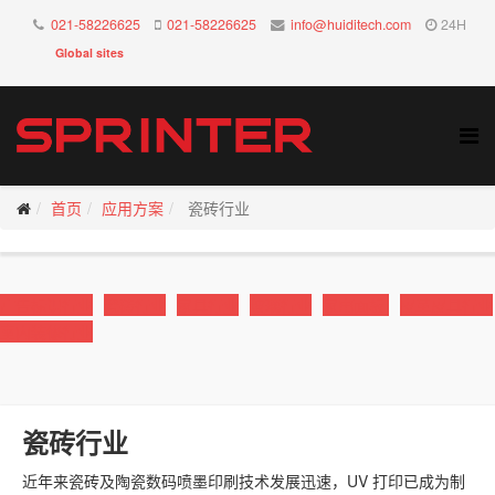
021-58226625
021-58226625
info@huiditech.com
24H
Global sites
首页
应用方案
瓷砖行业
广告标识行业
瓷砖行业
家具行业
玻璃行业
家电面板
皮革皮具行业
室内装修行业
瓷砖行业
近年来瓷砖及陶瓷数码喷墨印刷技术发展迅速，UV 打印已成为制