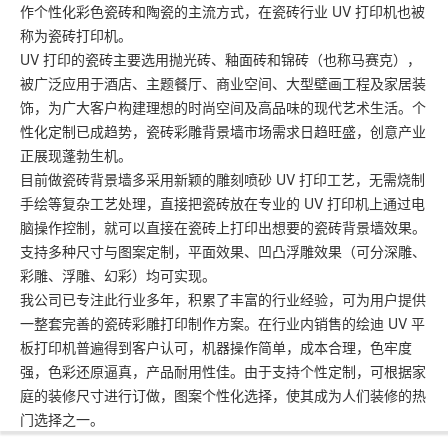
作个性化彩色瓷砖和陶瓷的主流方式，在瓷砖行业 UV 打印机也被
称为瓷砖打印机。
UV 打印的瓷砖主要选用抛光砖、釉面砖和锦砖（也称马赛克），
被广泛应用于酒店、主题餐厅、商业空间、大型壁画工程及家居装
饰，为广大客户构建理想的时尚空间及高品味的现代艺术生活。个
性化定制已成趋势，瓷砖彩雕背景墙市场需求日趋旺盛，创意产业
正展现蓬勃生机。
目前做瓷砖背景墙多采用新颖的雕刻喷砂 UV 打印工艺，无需烧制
手绘等复杂工艺处理，直接把瓷砖放在专业的 UV 打印机上通过电
脑操作控制，就可以直接在瓷砖上打印出想要的瓷砖背景墙效果。
支持多种尺寸与图案定制，平面效果、凹凸浮雕效果（可分深雕、
彩雕、浮雕、幻彩）均可实现。
我公司已专注此行业多年，积累了丰富的行业经验，可为用户提供
一整套完善的瓷砖彩雕打印制作方案。在行业内销售的绘迪 UV 平
板打印机普遍得到客户认可，机器操作简单，成本合理，色牢度
强，色彩还原逼真，产品耐用性佳。由于支持个性定制，可根据家
庭的装修尺寸进行订做，图案个性化选择，使其成为人们装修的热
门选择之一。